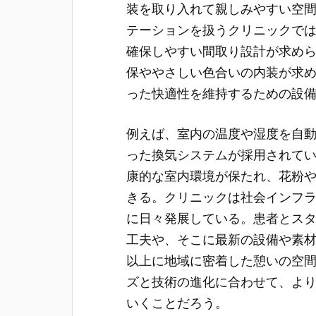
装を取り入れて親しみやすい空
テーションを扱うクリニックで
確保しやすい間取り設計が求め
保ややさしい色合いの内装が求
った快適性を維持するための設
例えば、室内の温度や湿度を自
った換気システムが採用されて
康的な室内環境が保たれ、花粉
きる。クリニックは社会インフ
に日々発展している。患者とス
工夫や、そこに最新の設備や素
以上に地域に密着した憩いの空
ズと技術の進化に合わせて、よ
いくことだろう。