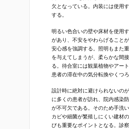
欠となっている。内装には使用
する。
明るい色合いの壁や床材を使用
があり、不安をやわらげること
安心感を強調する。照明もまた
を与えてしまうが、柔らかな間
る。待合室には観葉植物やアー
患者の滞在中の気分転換やくつ
設計時に絶対に避けられないの
に多くの患者が訪れ、院内感染
が不可欠である。そのため手洗
カビや細菌が繁殖しにくい建材
びも重要なポイントとなる。診