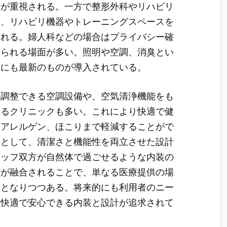
間が重視される。一方で整形外科やリハビリ
は、リハビリ機器やトレーニングスペースを
られる。婦人科などの場合はプライバシー確
められる場面が多い。照明や空調、消臭とい
備にも最新のものが導入されている。
動調整できる空調設備や、空気清浄機能をも
いるクリニックも多い。これにより快適で健
やアレルゲン、ほこりまで軽減することがで
ラとして、清潔さと機能性を両立させた設計
タッフ双方が自然体で過ごせるような内装の
材が融合されることで、単なる医療提供の場
間となりつつある。将来的にも利用者のニー
り快適で安心できる内装と設計が追求されて