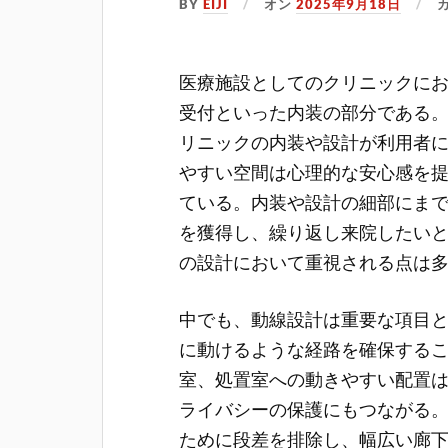
BY
EIJI
オン
2025年9月18日
医療施設としてのクリニックに
受付といった内装の部分である
リニックの内装や設計が利用者
やすい空間は心理的な安心感を
ている。内装や設計の細部にま
を獲得し、繰り返し来院したい
の設計において重視される点は
中でも、動線設計は重要な項目
に動けるような経路を確保する
室、処置室への動きやすい配置
ライバシーの保護にもつながる
ために段差を排除し、幅広い廊