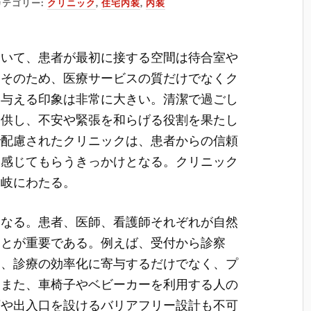
カテゴリー:
クリニック
,
住宅内装
,
内装
おいて、患者が最初に接する空間は待合室や
。
そのため、医療サービスの質だけでなくク
に与える印象は非常に大きい。清潔で過ごし
提供し、不安や緊張を和らげる役割を果たし
で配慮されたクリニックは、患者からの信頼
と感じてもらうきっかけとなる。クリニック
多岐にわたる。
となる。患者、医師、看護師それぞれが自然
ことが重要である。例えば、受付から診察
は、診療の効率化に寄与するだけでなく、プ
。また、車椅子やベビーカーを利用する人の
下や出入口を設けるバリアフリー設計も不可